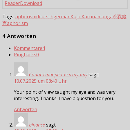
Reader
Download
Tags:
aphorism
deutsch
german
Kujo Karuna
manga
杀戮箴
言aphorism
4 Antworten
Kommentare
4
Pingbacks
0
бнанс створення акаунту
sagt:
10.07.2025 um 08:40 Uhr
Your point of view caught my eye and was very
interesting. Thanks. I have a question for you.
Antworten
binance
sagt: