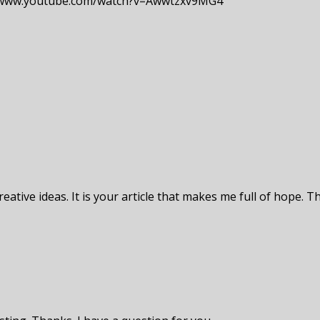
/www.youtube.com/watch?v=Awwtzxv9MG4
eative ideas. It is your article that makes me full of hope. T