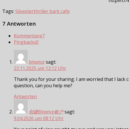
httpvh:/
Tags:
Silvester
thriller bark cafe
7 Antworten
Kommentare
7
Pingbacks
0
binance
sagt:
22.11.2025 um 12:12 Uhr
Thank you for your sharing. I am worried that I lack cr
question, can you help me?
Antworten
创建Binance账户
sagt:
9.04.2026 um 08:12 Uhr