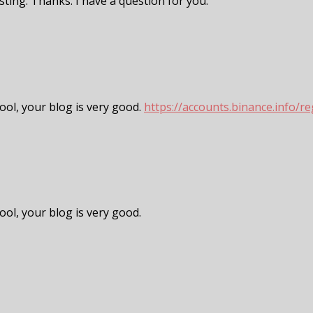
ting. Thanks. I have a question for you.
ool, your blog is very good.
https://accounts.binance.info
ool, your blog is very good.