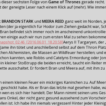
in dieser sechsten Folge von
Game of Thrones
gerade recht. I
t der geneigte Leser nach einem Klick auf (mehr). Wie immer
t
BRANDON STARK
und
MEERA REED
ganz weit im Norden, je
ten (der ja eigentlich für Hodor zum Ziehen gedacht war, Sch
. Bran befindet sich immer noch im anscheinend unkontrolli
nen einige auch wir nun zum ersten Mal zu sehen bekomme
Aerys II Targaryen, der 
e Jame ihn tötet und anschließend selbst auf dem Thron Plat
ichen Alchemisten, die Massen an Wildfeuer herstellen; und 
r schon kannten, wie Robbs und Catelyns Ermordung oder Jo
 kleiner Stoßtrupp die beiden erreicht, taucht ein Reiter m
tte ausschaltet. Er fordert Bran und Meera auf, mit ihm zu
an einem kleinen Feuer ein mickriges Kaninchen zu. Auf Mee
geschickt habe. Als er Bran das letzte mal gesehen habe, wa
m wen es sich hier handelt. Der Mann nimmt seinen ums Ges
 Brans Onkel, der nicht ganz gesund aussehend zum Vorschei
ollen ist. Ich habe ihn niemals vergessen! Hinter jeder Klein