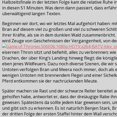
Halbzeitsfinale in der letzten Folge kam die relative Ruhe 
in diesen 51 Minuten. Was denn dann passiert, dass erfähr
überwältigend langen Texten.
Beginnen wir dort, wo wir letztes Mal aufgehört haben: mi
Bran auf diesem viel zu großen und viel zu schweren Schlit
ihrer Kräfte, als sie in dem dunklen Wald zusammenbricht
wird Zeuge von Geschehnissen der Vergangenheit, von de
eisernen Thron sitzt und befiehlt, alles zu verbrennen; wi
Drachen, der über King’s Landing hinweg fliegt; die königl
eben jenes Wildfeuers. Dazu noch diverse Szenen, die wi
Untoten verfolgen Bran und Meera noch immer, doch als ein
wenigen Untoten mit brennendem Flegel und einer Sichelke
Pferd entkommen sie der nachrückenden Meute.
Später machen sie Rast und der schwarze Reiter bereitet 
geholfen habe, antwortet er, dass der dreiäugige Rabe ihn 
gewesen. Spätestens da sollte jedem klar gewesen sein, u
und gibt sich zu erkennen. Es ist natürlich Benjen Stark,
der dritten Folge der ersten Staffel hinter dem Wall versch