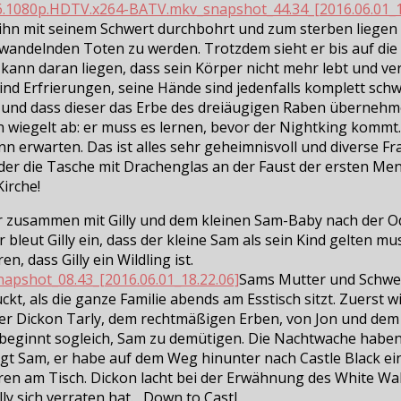
 ihn mit seinem Schwert durchbohrt und zum sterben liegen 
andelnden Toten zu werden. Trotzdem sieht er bis auf die
nn daran liegen, dass sein Körper nicht mehr lebt und verfä
nd Erfrierungen, seine Hände sind jedenfalls komplett schw
 und dass dieser das Erbe des dreiäugigen Raben übernehm
n wiegelt ab: er muss es lernen, bevor der Nightking kommt
n erwarten. Das ist alles sehr geheimnisvoll und diverse Fr
, der die Tasche mit Drachenglas an der Faust der ersten Me
Kirche!
er zusammen mit Gilly und dem kleinen Sam-Baby nach der 
leut Gilly ein, dass der kleine Sam als sein Kind gelten mus
, dass Gilly ein Wildling ist.
Sams Mutter und Schwes
kt, als die ganze Familie abends am Esstisch sitzt. Zuerst w
r Dickon Tarly, dem rechtmäßigen Erben, von Jon und dem J
y beginnt sogleich, Sam zu demütigen. Die Nachtwache hab
eidigt Sam, er habe auf dem Weg hinunter nach Castle Black 
eren am Tisch. Dickon lacht bei der Erwähnung des White Wa
lly sich verraten hat. „Down to Castl