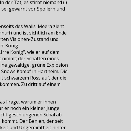
n der Tat, es stirbt niemand (!)
 sei gewarnt vor Spoilern und
nseits des Walls. Meera zieht
nüff) und ist sichtlich am Ende
erten Visionen-Zustand und
n: König
„Irre König“, wie er auf dem
z nimmt; der Schatten eines
eine gewaltige, grüne Explosion
n Snows Kampf in Hartheim. Die
it schwarzem Ross auf, der die
 kommen. Zu dritt auf einem
ras Frage, warum er ihnen
r er noch ein kleiner Junge
icht geschlungenen Schal ab
n kommt. Der Benjen, der seit
igkeit und Ungereimtheit hinter