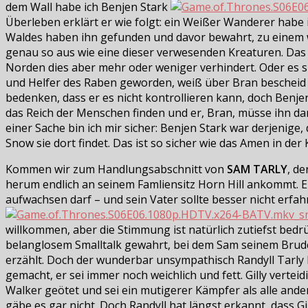
dem Wall habe ich Benjen Stark
Überleben erklärt er wie folgt: ein Weißer Wanderer habe
Waldes haben ihn gefunden und davor bewahrt, zu einem w
genau so aus wie eine dieser verwesenden Kreaturen. Das ka
Norden dies aber mehr oder weniger verhindert. Oder es si
und Helfer des Raben geworden, weiß über Bran bescheid
bedenken, dass er es nicht kontrollieren kann, doch Benje
das Reich der Menschen finden und er, Bran, müsse ihn dan
einer Sache bin ich mir sicher: Benjen Stark war derjenige
Snow sie dort findet. Das ist so sicher wie das Amen in der 
Kommen wir zum Handlungsabschnitt von
SAM TARLY
, d
herum endlich an seinem Famliensitz Horn Hill ankommt. Er b
aufwachsen darf – und sein Vater sollte besser nicht erfahren
willkommen, aber die Stimmung ist natürlich zutiefst bedrüc
belanglosem Smalltalk gewahrt, bei dem Sam seinem Brude
erzählt. Doch der wunderbar unsympathisch Randyll Tarl
gemacht, er sei immer noch weichlich und fett. Gilly vert
Walker geötet und sei ein mutigerer Kämpfer als alle and
gäbe es gar nicht. Doch Randyll hat längst erkannt, dass Gi