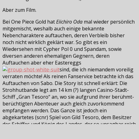
Aber zum Film.
Bei One Piece Gold hat
Eiichiro Oda
mal wieder persönlich
mitgemischt, weshalb auch einige bekannte
Nebencharaktere auftauchen, deren Verbleib bisher
noch nicht wirklich geklärt war. So gibt es ein
Wiedersehen mit Cypher Pol 0 und Spandam, sowie
diversen anderen ehemaligen Gegnern, deren
Auftauchen aber eher Eastereggs
sind, die ich niemandem voreilig
verraten möchte! Als reinen Fanservice betrachte ich das
Auftauchen von Sabo. Die Story ist schnell erklärt: Die
Strohhutbande legt am 14 km (?) langen Casino-Stadt-
Schiff „Gran Tesoro“ an, wo sie aufgrund ihrer berühmt-
berüchtigten Abenteuer auch gleich zuvorkommend
empfangen werden. Das Ganze ist jedoch ein
abgekartetes (scnr) Spiel von Gild Tesoro, dem Besitzer
des Schiffes und König des Landes, der so unsagbar reich
ist, dass er die Himmelsdrachen bestechen kann. Die
Strohhüte werden über’s Ohr gehauen und sollen