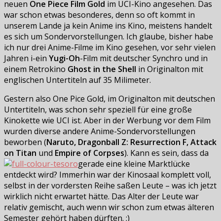
neuen
One Piece Film Gold
im UCI-Kino angesehen. Das
war schon etwas besonderes, denn so oft kommt in
unserem Lande ja kein Anime ins Kino, meistens handelt
es sich um Sondervorstellungen. Ich glaube, bisher habe
ich nur drei Anime-Filme im Kino gesehen, vor sehr vielen
Jahren i-ein
Yugi-Oh
-Film mit deutscher Synchro und in
einem Retrokino
Ghost in the Shell
in Originalton mit
englischen Untertiteln auf 35 Milimeter.
Gestern also One Pice Gold, im Originalton mit deutschen
Untertiteln, was schon sehr speziell für eine große
Kinokette wie UCI ist. Aber in der Werbung vor dem Film
wurden diverse andere Anime-Sondervorstellungen
beworben (
Naruto, Dragonball Z: Resurrection F, Attack
on Titan
und
Empire of Corpses
). Kann es sein, dass da
gerade eine kleine Marktlücke
entdeckt wird? Immerhin war der Kinosaal komplett voll,
selbst in der vordersten Reihe saßen Leute – was ich jetzt
wirklich nicht erwartet hätte. Das Alter der Leute war
relativ gemischt, auch wenn wir schon zum etwas älteren
Semester gehört haben dürften. ;)