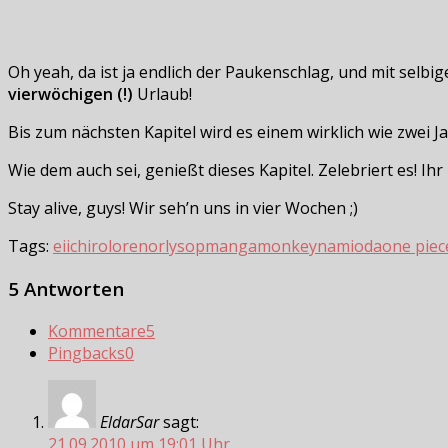
Oh yeah, da ist ja endlich der Paukenschlag, und mit selb
vierwöchigen (!)
Urlaub!
Bis zum nächsten Kapitel wird es einem wirklich wie zwei
Wie dem auch sei, genießt dieses Kapitel. Zelebriert es! I
Stay alive, guys! Wir seh’n uns in vier Wochen ;)
Tags:
eiichiro
lorenor
lysop
manga
monkey
nami
oda
one piec
5 Antworten
Kommentare
5
Pingbacks
0
EldarSar
sagt:
21.09.2010 um 19:01 Uhr