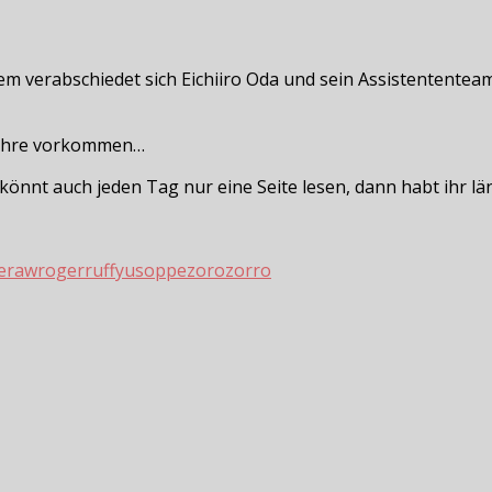
igem verabschiedet sich Eichiiro Oda und sein Assistentente
 Jahre vorkommen…
hr könnt auch jeden Tag nur eine Seite lesen, dann habt ihr
e
raw
roger
ruffy
usoppe
zoro
zorro