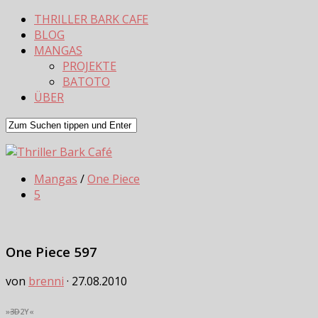
THRILLER BARK CAFE
BLOG
MANGAS
PROJEKTE
BATOTO
ÜBER
Mangas
/
One Piece
5
One Piece 597
von
brenni
·
27.08.2010
»
3D
2Y«