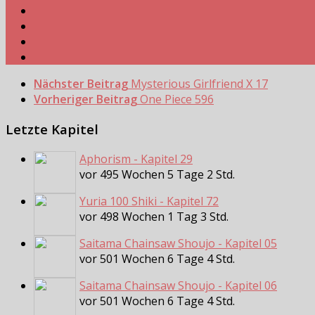
Nächster Beitrag
Mysterious Girlfriend X 17
Vorheriger Beitrag
One Piece 596
Letzte Kapitel
Aphorism - Kapitel 29
vor 495 Wochen 5 Tage 2 Std.
Yuria 100 Shiki - Kapitel 72
vor 498 Wochen 1 Tag 3 Std.
Saitama Chainsaw Shoujo - Kapitel 05
vor 501 Wochen 6 Tage 4 Std.
Saitama Chainsaw Shoujo - Kapitel 06
vor 501 Wochen 6 Tage 4 Std.