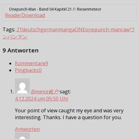
Onepunch-Man - Band 04 Kapitel 21.1: Riesenmeteor
Reader
Download
Tags:
21
deutsch
german
manga
ONE
onepunch-man
raw
ワ
ンパンマン
9 Antworten
Kommentare
9
Pingbacks
0
Binance账户
sagt:
4.12.2024 um 05:50 Uhr
Your point of view caught my eye and was very
interesting. Thanks. I have a question for you.
Antworten