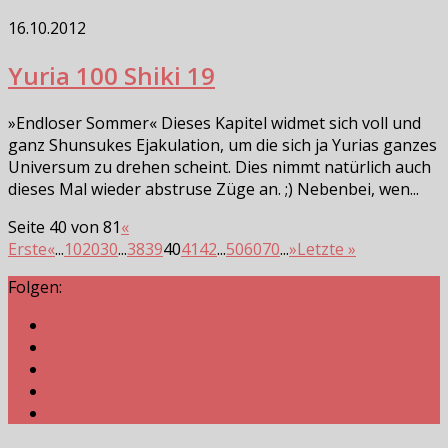
16.10.2012
Yuria 100 Shiki 19
»Endloser Sommer« Dieses Kapitel widmet sich voll und
ganz Shunsukes Ejakulation, um die sich ja Yurias ganzes
Universum zu drehen scheint. Dies nimmt natürlich auch
dieses Mal wieder abstruse Züge an. ;) Nebenbei, wen...
Seite 40 von 81
«
Erste
«
...
10
20
30
...
38
39
40
41
42
...
50
60
70
...
»
Letzte »
Folgen: