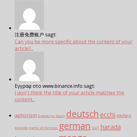
注册免费账户 sagt:
Can you be more specific about the content of your
article?...
Εγγραφ στο www.binance.info sagt:
I don't think the title of your article matches the
content...
deutsch
ecchi
aphorism
eiichiro
Dageki Joi Saori
german
harada
episode
game of thrones
GoT