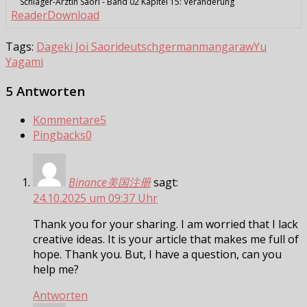
Schläger-Ärztin Saori - Band 02 Kapitel 15: Veränderung
Reader
Download
Tags:
Dageki Joi Saori
deutsch
german
manga
raw
Yu
Yagami
5 Antworten
Kommentare
5
Pingbacks
0
Binance美国注册
sagt:
24.10.2025 um 09:37 Uhr
Thank you for your sharing. I am worried that I lack
creative ideas. It is your article that makes me full of
hope. Thank you. But, I have a question, can you
help me?
Antworten