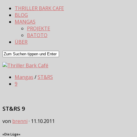
THRILLER BARK CAFE
BLOG
MANGAS
PROJEKTE
BATOTO
ÜBER
Mangas
/
ST&RS
9
ST&RS 9
von
brenni
·
11.10.2011
»Die Lüge«