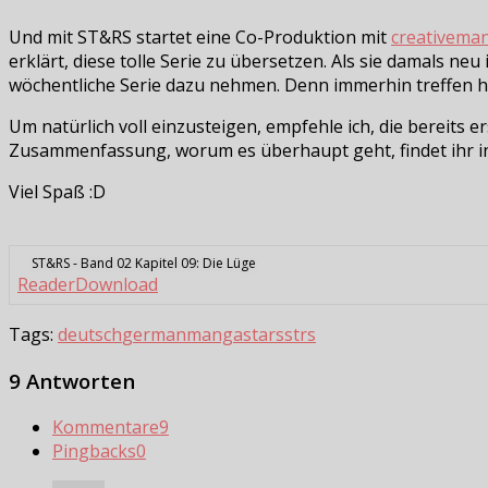
Und mit ST&RS startet eine Co-Produktion mit
creativema
erklärt, diese tolle Serie zu übersetzen. Als sie damals ne
wöchentliche Serie dazu nehmen. Denn immerhin treffen hie
Um natürlich voll einzusteigen, empfehle ich, die bereits 
Zusammenfassung, worum es überhaupt geht, findet ihr i
Viel Spaß :D
ST&RS - Band 02 Kapitel 09: Die Lüge
Reader
Download
Tags:
deutsch
german
manga
stars
strs
9 Antworten
Kommentare
9
Pingbacks
0