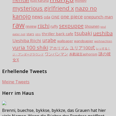
Kujo Karuna
monkey
mysterious girlfriend x
nazo no
kanojo
one piece
news
ONE
onepunch-man
oda
raw
sexpuppe
riichi
review
ruffy
Shounen
soul
tsubaki
ueshiba
thriller bark cafe
stars
strs
eater not
urabe
Ueshiba Riichi
wallpaper
wandpapier
weihnachten
yuria 100 shiki
ユリア100式
アホリズム
レッする！
謎の彼
ワンパンマン
杀戮箴言aphorism
ジ・アンダーグラウンド
女X
Erhellende Tweets
Meine Tweets
Herr im Haus
Brenni, buechse, bykkse, bykkze, das Grauen hat hier