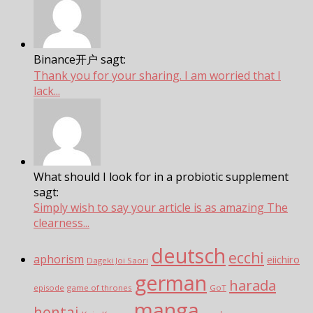
Binance开户 sagt:
Thank you for your sharing. I am worried that I
lack...
What should I look for in a probiotic supplement
sagt:
Simply wish to say your article is as amazing The
clearness...
deutsch
ecchi
aphorism
eiichiro
Dageki Joi Saori
german
harada
episode
game of thrones
GoT
manga
hentai