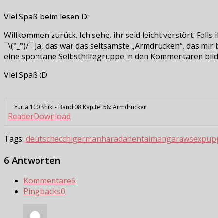
Viel Spaß beim lesen D:
Willkommen zurück. Ich sehe, ihr seid leicht verstört. Falls
¯\(°_°)/¯ Ja, das war das seltsamste „Armdrücken“, das mir
eine spontane Selbsthilfegruppe in den Kommentaren bild
Viel Spaß :D
Yuria 100 Shiki - Band 08 Kapitel 58: Armdrücken
Reader
Download
Tags:
deutsch
ecchi
german
harada
hentai
manga
raw
sexpup
6 Antworten
Kommentare
6
Pingbacks
0