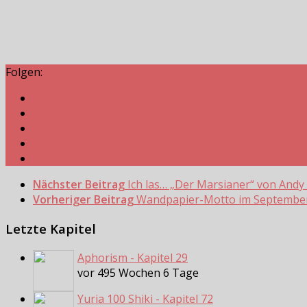
Folgen:
Nächster Beitrag
Ich las… „Der Marsianer“ von Andy
Vorheriger Beitrag
Wandpapier-Motto im Septembe
Letzte Kapitel
Aphorism - Kapitel 29
vor 495 Wochen 6 Tage
Yuria 100 Shiki - Kapitel 72