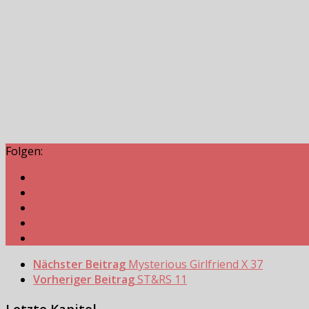
Folgen:
Nächster Beitrag
Mysterious Girlfriend X 37
Vorheriger Beitrag
ST&RS 11
Letzte Kapitel