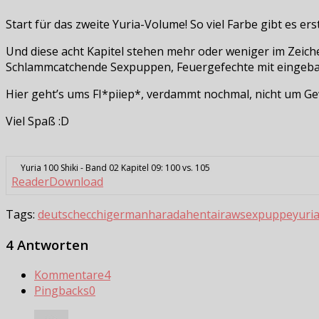
Start für das zweite Yuria-Volume! So viel Farbe gibt es ers
Und diese acht Kapitel stehen mehr oder weniger im Zeichen
Schlammcatchende Sexpuppen, Feuergefechte mit einge
Hier geht’s ums FI*piiep*, verdammt nochmal, nicht um Gew
Viel Spaß :D
Yuria 100 Shiki - Band 02 Kapitel 09: 100 vs. 105
Reader
Download
Tags:
deutsch
ecchi
german
harada
hentai
raw
sexpuppe
yuria
4 Antworten
Kommentare
4
Pingbacks
0