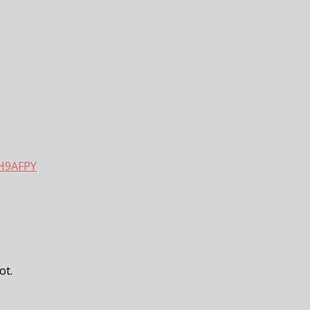
2H9AFPY
ot.