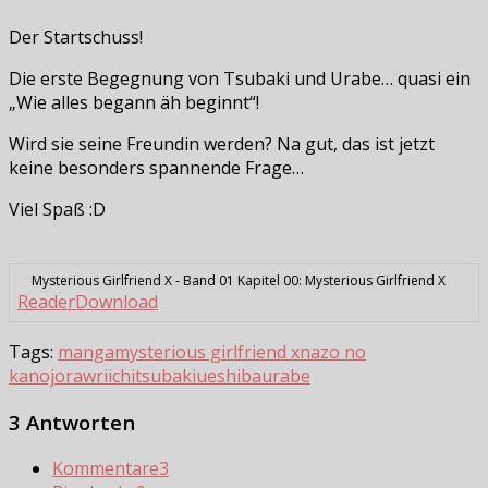
Der Startschuss!
Die erste Begegnung von Tsubaki und Urabe… quasi ein
„Wie alles begann äh beginnt“!
Wird sie seine Freundin werden? Na gut, das ist jetzt
keine besonders spannende Frage…
Viel Spaß :D
Mysterious Girlfriend X - Band 01 Kapitel 00: Mysterious Girlfriend X
Reader
Download
Tags:
manga
mysterious girlfriend x
nazo no
kanojo
raw
riichi
tsubaki
ueshiba
urabe
3 Antworten
Kommentare
3