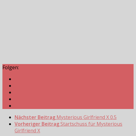
Folgen:
Nächster Beitrag
Mysterious Girlfriend X 0.5
Vorheriger Beitrag
Startschuss für Mysterious
Girlfriend X