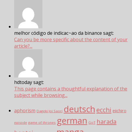
melhor código de indicac~ao da binance sagt:
Can you be more specific about the content of your
article?...
hdtoday sagt:
This page contains a thoughtful explanation of the
subject while browsing...
deutsch
ecchi
aphorism
eiichiro
Dageki Joi Saori
german
harada
episode
game of thrones
GoT