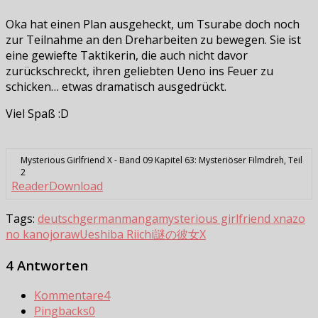
Oka hat einen Plan ausgeheckt, um Tsurabe doch noch
zur Teilnahme an den Dreharbeiten zu bewegen. Sie ist
eine gewiefte Taktikerin, die auch nicht davor
zurückschreckt, ihren geliebten Ueno ins Feuer zu
schicken… etwas dramatisch ausgedrückt.
Viel Spaß :D
Mysterious Girlfriend X - Band 09 Kapitel 63: Mysteriöser Filmdreh, Teil
2
Reader
Download
Tags:
deutsch
german
manga
mysterious girlfriend x
nazo
no kanojo
raw
Ueshiba Riichi
謎の彼女X
4 Antworten
Kommentare
4
Pingbacks
0