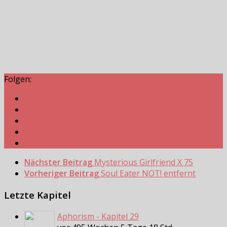
Folgen:
Nächster Beitrag
Mysterious Girlfriend X 75
Vorheriger Beitrag
Soul Eater NOT! entfernt
Letzte Kapitel
Aphorism - Kapitel 29