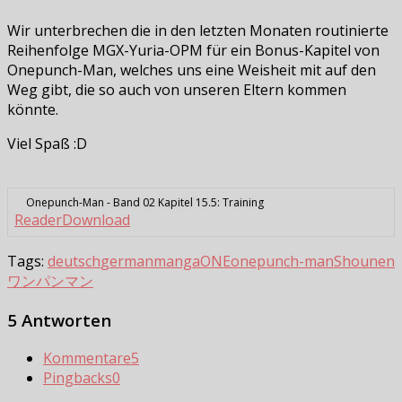
Wir unterbrechen die in den letzten Monaten routinierte
Reihenfolge MGX-Yuria-OPM für ein Bonus-Kapitel von
Onepunch-Man, welches uns eine Weisheit mit auf den
Weg gibt, die so auch von unseren Eltern kommen
könnte.
Viel Spaß :D
Onepunch-Man - Band 02 Kapitel 15.5: Training
Reader
Download
Tags:
deutsch
german
manga
ONE
onepunch-man
Shounen
ワンパンマン
5 Antworten
Kommentare
5
Pingbacks
0