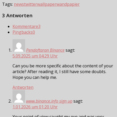
Tags:
news
twitter
wallpaper
wandpapier
3 Antworten
Kommentare
3
Pingbacks
0
Pendaftaran Binance
sagt:
5.09.2025 um 04:29 Uhr
Can you be more specific about the content of your
article? After reading it, I still have some doubts.
Hope you can help me.
Antworten
www.binance.info sign up
sagt:
1.01.2026 um 01:20 Uhr
Your point of view caught my eye and was very