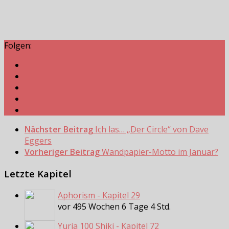
Folgen:
Nächster Beitrag
Ich las… „Der Circle“ von Dave
Eggers
Vorheriger Beitrag
Wandpapier-Motto im Januar?
Letzte Kapitel
Aphorism - Kapitel 29
vor 495 Wochen 6 Tage 4 Std.
Yuria 100 Shiki - Kapitel 72