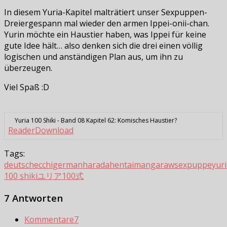
In diesem Yuria-Kapitel malträtiert unser Sexpuppen-
Dreiergespann mal wieder den armen Ippei-onii-chan.
Yurin möchte ein Haustier haben, was Ippei für keine
gute Idee hält… also denken sich die drei einen völlig
logischen und anständigen Plan aus, um ihn zu
überzeugen.
Viel Spaß :D
Yuria 100 Shiki - Band 08 Kapitel 62: Komisches Haustier?
Reader
Download
Tags:
deutsch
ecchi
german
harada
hentai
manga
raw
sexpuppe
yur
100 shiki
ユリア100式
7 Antworten
Kommentare
7